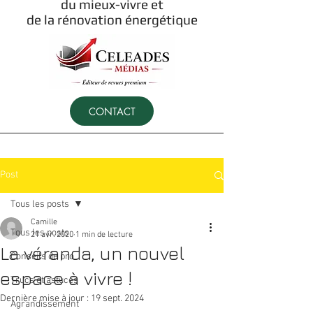
du mieux-vivre et
de la rénovation énergétique
CONTACT
Post
Tous les posts
Camille
Tous les posts
21 avr. 2020
1 min de lecture
La véranda, un nouvel
Conseils de pro
espace à vivre !
Trucs et astuces
Dernière mise à jour :
19 sept. 2024
Agrandissement