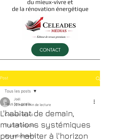
du mieux-vivre et
de la rénovation énergétique
CONTACT
Post
Tous les posts
Joël
Tous les posts
20 mai
8 min de lecture
L'habitat de demain,
Conseils de pro
mutations systémiques
Trucs et astuces
pour habiter à l'horizon
Agrandissement