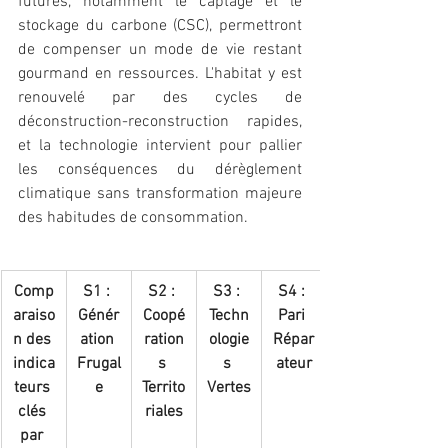
futures, notamment le captage et le 
stockage du carbone (CSC), permettront 
de compenser un mode de vie restant 
gourmand en ressources. L'habitat y est 
renouvelé par des cycles de 
déconstruction-reconstruction rapides, 
et la technologie intervient pour pallier 
les conséquences du dérèglement 
climatique sans transformation majeure 
des habitudes de consommation.
Comp
S1 : 
S2 : 
S3 : 
S4 : 
araiso
Génér
Coopé
Techn
Pari 
n des 
ation 
ration
ologie
Répar
indica
Frugal
s 
s 
ateur
teurs 
e
Territo
Vertes
clés 
riales
par 