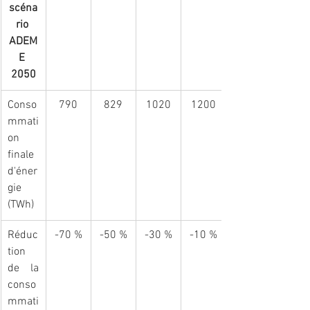
scéna
rio 
ADEM
E 
2050
Conso
790
829
1020
1200
mmati
on 
finale 
d'éner
gie 
(TWh)
Réduc
-70 %
-50 %
-30 %
-10 %
tion 
de la 
conso
mmati