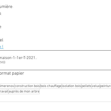
lumière
s
e
el
 !
maison-1-1er-T-2021
.
 • 5.42MB
ormat papier 
imerenov
construction bois
bois chauffage
isolation bois
pellets
velux
peintur
travail
auprès de mon arbre