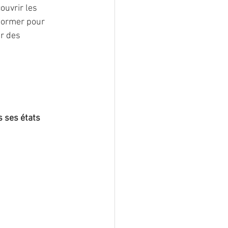
ouvrir les 
nformer pour 
r des 
s ses états