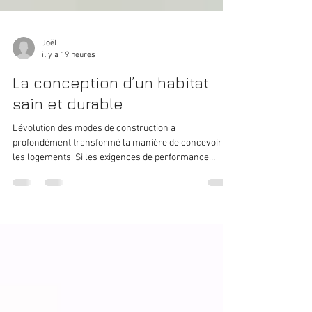
Joël
il y a 19 heures
La conception d’un habitat
sain et durable
L’évolution des modes de construction a
profondément transformé la manière de concevoir
les logements. Si les exigences de performance
énergétique ont permis de réduire les consommations
d’énergie grâce à une meilleure isolation et à une
étanchéité renforcée des bâtiments, elles ont
également fait émerger de nouveaux enjeux
sanitaires.